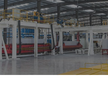
柬埔寨陆运专线
柬埔寨电商小包