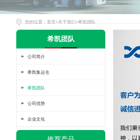
您的位置：
首页
>
关于我们
>
希凯团队
希凯团队
公司简介
希凯集运仓
希凯团队
公司优势
企业文化
推荐产品