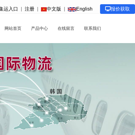
集运入口
|
注册
|
中文版
|
English
报价获取
网站首页
产品中心
在线留言
联系我们